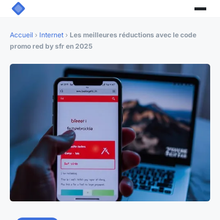
Accueil
›
Internet
›
Les meilleures réductions avec le code
promo red by sfr en 2025